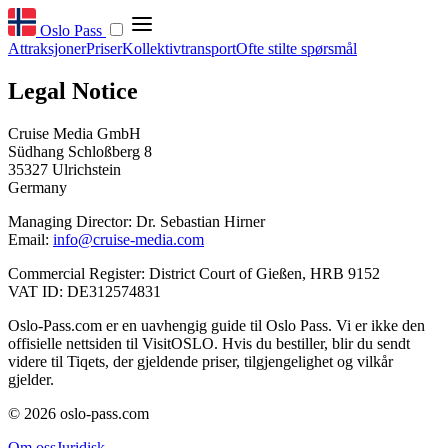
Oslo Pass
Attraksjoner
Priser
Kollektivtransport
Ofte stilte spørsmål
Legal Notice
Cruise Media GmbH
Südhang Schloßberg 8
35327 Ulrichstein
Germany
Managing Director: Dr. Sebastian Hirner
Email:
info@cruise-media.com
Commercial Register: District Court of Gießen, HRB 9152
VAT ID: DE312574831
Oslo-Pass.com er en uavhengig guide til Oslo Pass. Vi er ikke den
offisielle nettsiden til VisitOSLO. Hvis du bestiller, blir du sendt
videre til Tiqets, der gjeldende priser, tilgjengelighet og vilkår
gjelder.
© 2026 oslo-pass.com
Om oss
Juridisk